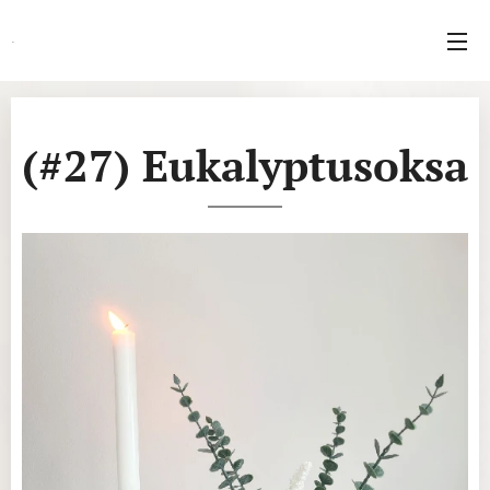
.
(#27) Eukalyptusoksa