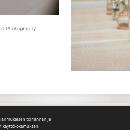
maa Photography
ianmukaisen toiminnan ja
en käyttökokemuksen.